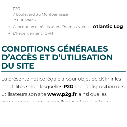
P2G
7 boulevard du Montparnasse
75006 PARIS
Atlantic Log
Conception et réalisation : Thomas Noirez -
L'hébergement : OVH
CONDITIONS GÉNÉRALES
D’ACCÈS ET D’UTILISATION
DU SITE
La présente notice légale a pour objet de définir les
modalités selon lesquelles
P2G
met à disposition des
utilisateurs son site
www.p2g.fr
, ainsi que les
conditions suivant lesquelles lesdits utilisateurs
accèdent et utilisent ce site.
L’utilisateur déclare avoir pris connaissance des