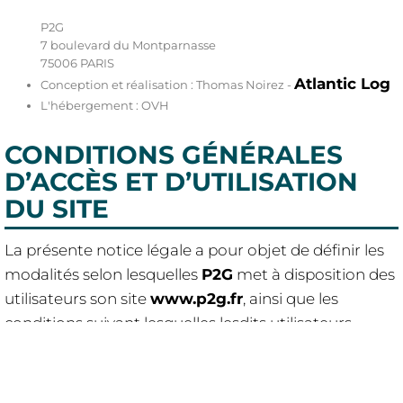
P2G
7 boulevard du Montparnasse
75006 PARIS
Atlantic Log
Conception et réalisation : Thomas Noirez -
L'hébergement : OVH
CONDITIONS GÉNÉRALES
D’ACCÈS ET D’UTILISATION
DU SITE
La présente notice légale a pour objet de définir les
modalités selon lesquelles
P2G
met à disposition des
utilisateurs son site
www.p2g.fr
, ainsi que les
conditions suivant lesquelles lesdits utilisateurs
accèdent et utilisent ce site.
L’utilisateur déclare avoir pris connaissance des