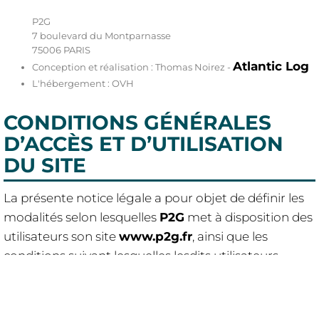
P2G
7 boulevard du Montparnasse
75006 PARIS
Atlantic Log
Conception et réalisation : Thomas Noirez -
L'hébergement : OVH
CONDITIONS GÉNÉRALES
D’ACCÈS ET D’UTILISATION
DU SITE
La présente notice légale a pour objet de définir les
modalités selon lesquelles
P2G
met à disposition des
utilisateurs son site
www.p2g.fr
, ainsi que les
conditions suivant lesquelles lesdits utilisateurs
accèdent et utilisent ce site.
L’utilisateur déclare avoir pris connaissance des