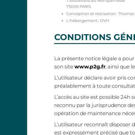
7 boulevard du Montparnasse
75006 PARIS
Conception et réalisation : Thomas
L'hébergement : OVH
CONDITIONS GÉNÉ
La présente notice légale a pour 
son site
www.p2g.fr
, ainsi que l
L’utilisateur déclare avoir pris 
préalablement à toute consultati
L’accès au site est possible 24h 
reconnu par la jurisprudence de
opération de maintenance néces
L’utilisateur reconnaît disposer 
est expressément précisé que tou