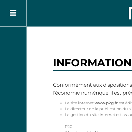
INFORMATION
Conformément aux dispositions de 
l’économie numérique, il est préc
Le site internet
www.p2g.fr
est édi
Le directeur de la publication du si
La gestion du site Internet est assur
P2G