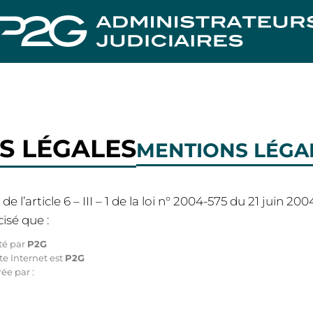
S LÉGALES
MENTIONS LÉGA
l’article 6 – III – 1 de la loi n° 2004-575 du 21 juin 20
isé que :
té par
P2G
te Internet est
P2G
ée par :