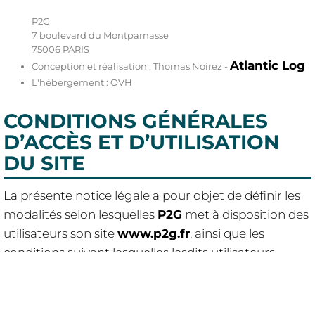
P2G
7 boulevard du Montparnasse
75006 PARIS
Atlantic Log
Conception et réalisation : Thomas Noirez -
L'hébergement : OVH
CONDITIONS GÉNÉRALES
D’ACCÈS ET D’UTILISATION
DU SITE
La présente notice légale a pour objet de définir les
modalités selon lesquelles
P2G
met à disposition des
utilisateurs son site
www.p2g.fr
, ainsi que les
conditions suivant lesquelles lesdits utilisateurs
accèdent et utilisent ce site.
L’utilisateur déclare avoir pris connaissance des