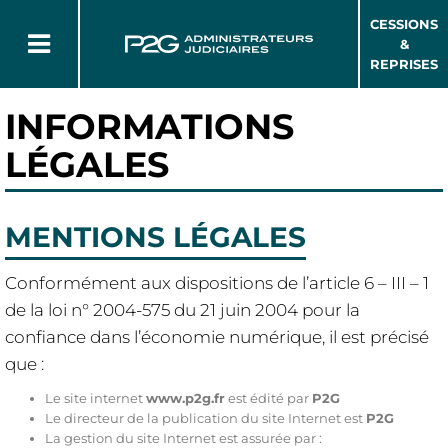
CESSIONS
&
REPRISES
INFORMATIONS
LÉGALES
MENTIONS LÉGALES
Conformément aux dispositions de l’article 6 – III – 1
de la loi n° 2004-575 du 21 juin 2004 pour la
confiance dans l’économie numérique, il est précisé
que :
Le site internet
www.p2g.fr
est édité par
P2G
Le directeur de la publication du site Internet est
P2G
La gestion du site Internet est assurée par :