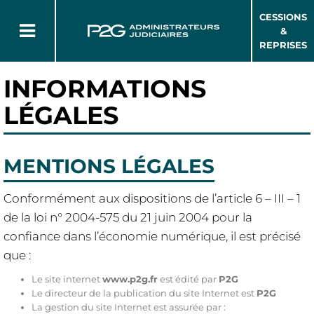
CESSIONS
&
REPRISES
INFORMATIONS
LÉGALES
MENTIONS LÉGALES
Conformément aux dispositions de l’article 6 – III – 1
de la loi n° 2004-575 du 21 juin 2004 pour la
confiance dans l’économie numérique, il est précisé
que :
Le site internet
www.p2g.fr
est édité par
P2G
Le directeur de la publication du site Internet est
P2G
La gestion du site Internet est assurée par :