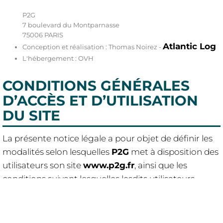
P2G
7 boulevard du Montparnasse
75006 PARIS
Atlantic Log
Conception et réalisation : Thomas Noirez -
L'hébergement : OVH
CONDITIONS GÉNÉRALES
D’ACCÈS ET D’UTILISATION
DU SITE
La présente notice légale a pour objet de définir les
modalités selon lesquelles
P2G
met à disposition des
utilisateurs son site
www.p2g.fr
, ainsi que les
conditions suivant lesquelles lesdits utilisateurs
accèdent et utilisent ce site.
L’utilisateur déclare avoir pris connaissance des