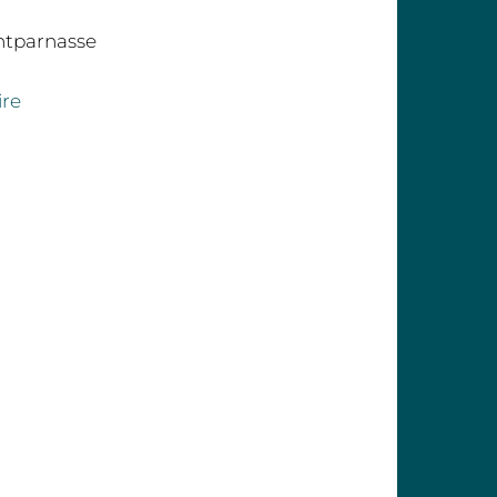
ntparnasse
ire